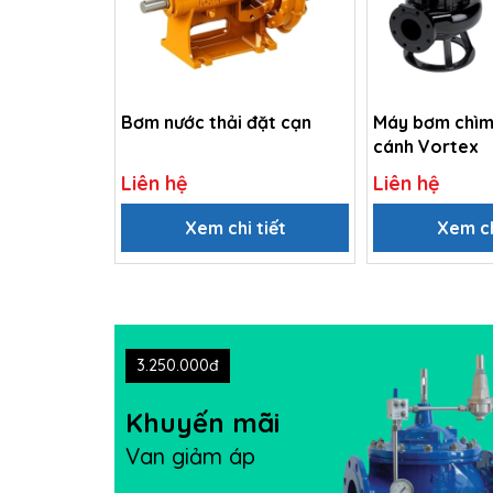
Bơm nước thải đặt cạn
Máy bơm chìm
cánh Vortex
Liên hệ
Liên hệ
Xem chi tiết
Xem ch
3.250.000đ
Khuyến mãi
Van giảm áp