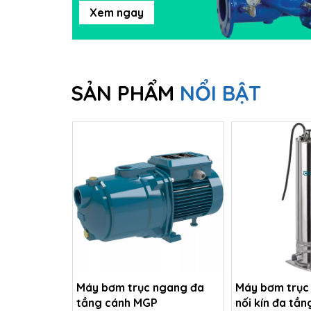
Xem ngay
SẢN PHẨM
NỔI BẬT
Máy bơm trục ngang đa
Máy bơm trục
tầng cánh MGP
nối kín đa tầ