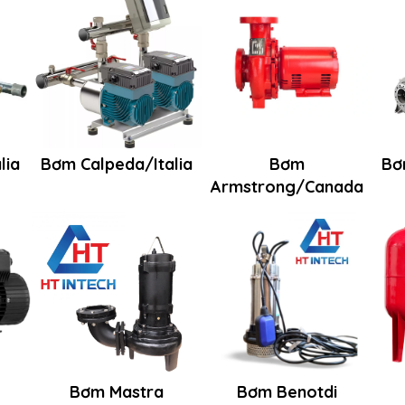
lia
Bơm Calpeda/Italia
Bơm
Bơ
Armstrong/Canada
Bơm Mastra
Bơm Benotdi