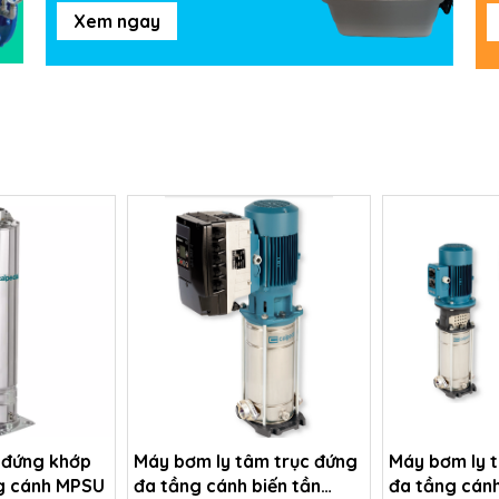
Xem ngay
 đứng khớp
Máy bơm ly tâm trục đứng
Máy bơm ly 
ng cánh MPSU
đa tầng cánh biến tần
đa tầng cán