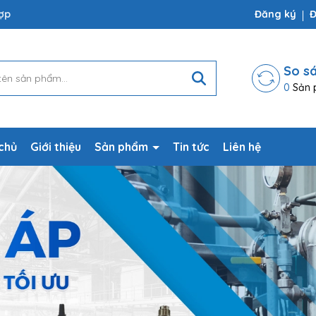
ợp
Đăng ký
Đ
So s
0
Sản 
chủ
Giới thiệu
Sản phẩm
Tin tức
Liên hệ