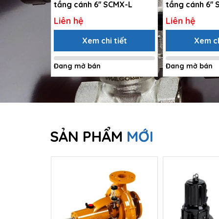
tầng cánh 6'' SCMX-L
tầng cánh 6''
Liên hệ
Liên hệ
Xem chi tiết
Xem ch
Đang mở bán
Đang mở bán
SẢN PHẨM
MỚI