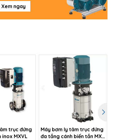
Xem ngay
tâm trục đứng
Máy bơm ly tâm trục đứng
Máy bơm ly
h inox MXVL
đa tầng cánh biến tần MXV
ngang đa t