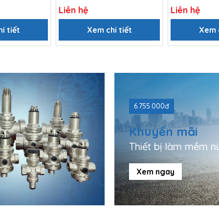
MXV-B EI
Liên hệ
Liên hệ
i tiết
Xem chi tiết
Xem c
6.755.000đ
Khuyến mãi
Thiết bị làm mềm n
Xem ngay