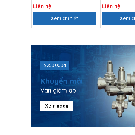
Liên hệ
Liên hệ
Xem chi tiết
Xem ch
3.250.000d
Khuyến mãi
Van giảm áp
Xem ngay