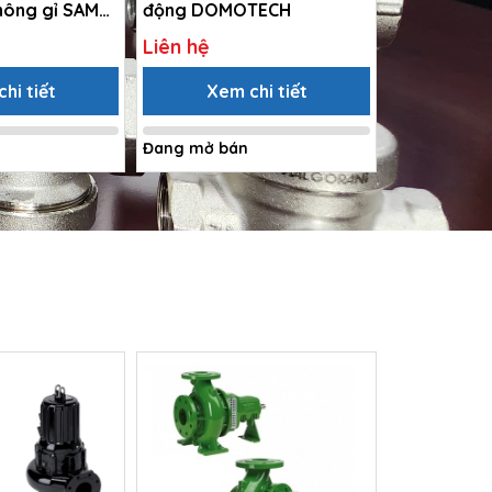
hông gỉ SAM
động DOMOTECH
trục đứng 
Liên hệ
Liên hệ
hi tiết
Xem chi tiết
Xem 
Đang mở bán
Đang mở bá