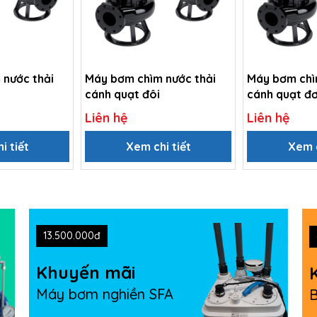
 nước thải
Máy bơm chìm nước thải
Máy bơm chì
cánh quạt đôi
cánh quạt đ
Liên hệ
Liên hệ
i tiết
Xem chi tiết
Xem c
13.500.000đ
Khuyến mãi
Máy bơm nghiền SFA