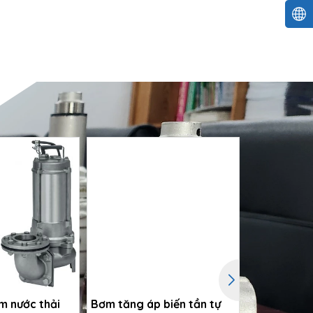
m nước thải
Bơm tăng áp biến tần tự
Hệ 3 bơm tă