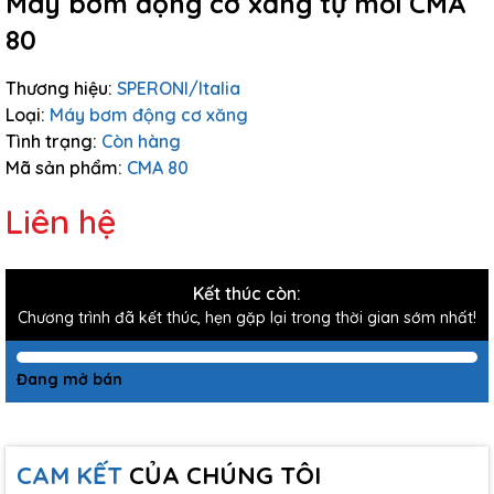
Máy bơm động cơ xăng tự mồi CMA
80
Thương hiệu:
SPERONI/Italia
Loại:
Máy bơm động cơ xăng
Tình trạng:
Còn hàng
Mã sản phẩm:
CMA 80
Liên hệ
Kết thúc còn:
Chương trình đã kết thúc, hẹn gặp lại trong thời gian sớm nhất!
Đang mở bán
CAM KẾT
CỦA CHÚNG TÔI