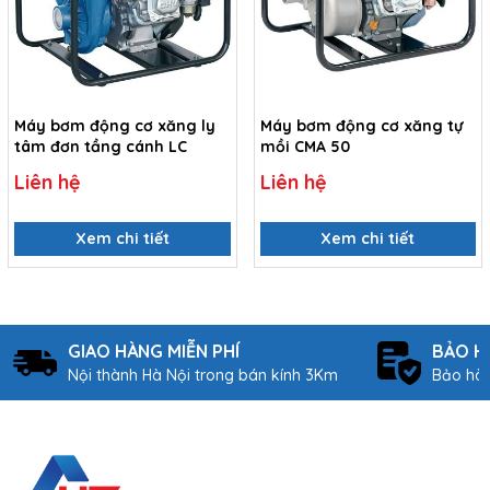
Máy bơm động cơ xăng ly
Máy bơm động cơ xăng tự
tâm đơn tầng cánh LC
mồi CMA 50
Liên hệ
Liên hệ
Xem chi tiết
Xem chi tiết
GIAO HÀNG MIỄN PHÍ
BẢO H
Nội thành Hà Nội trong bán kính 3Km
Bảo hàn