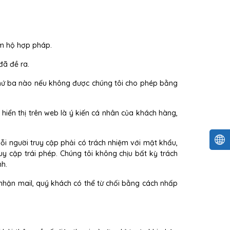
ám hộ hợp pháp.
đã đề ra.
hứ ba nào nếu không được chúng tôi cho phép bằng
iển thị trên web là ý kiến cá nhân của khách hàng,
ỗi người truy cập phải có trách nhiệm với mật khẩu,
uy cập trái phép. Chúng tôi không chịu bất kỳ trách
nh.
nhận mail, quý khách có thể từ chối bằng cách nhấp