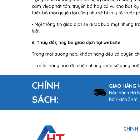
cấm việc phát tán, truyền bá hay cổ vũ cho bất k
tước bỏ mọi quyền lợi cũng như sẽ bị truy tố trước ph
- Mọi thông tin giao dịch sẽ được bảo mật nhưng t
luật.
6. Thay đổi, hủy bỏ giao dịch tại website
Trong mọi trường hợp, khách hàng đều có quyền chấ
- Trả lại hàng hoá đã nhận nhưng chưa sử dụng hoặc
CHÍNH
GIAO HÀNG M
Nội thành Hà N
SÁCH:
bán kính 3Km
CHÍNH