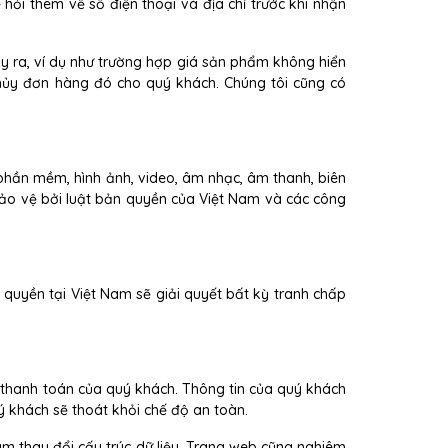
hỏi thêm về số điện thoại và địa chỉ trước khi nhận
xảy ra, ví dụ như trường hợp giá sản phẩm không hiển
o hủy đơn hàng đó cho quý khách. Chúng tôi cũng có
, phần mềm, hình ảnh, video, âm nhạc, âm thanh, biên
ảo vệ bởi luật bản quyền của Việt Nam và các công
 quyền tại Việt Nam sẽ giải quyết bất kỳ tranh chấp
c thanh toán của quý khách. Thông tin của quý khách
 khách sẽ thoát khỏi chế độ an toàn.
àm thay đổi cấu trúc dữ liệu. Trang web cũng nghiêm