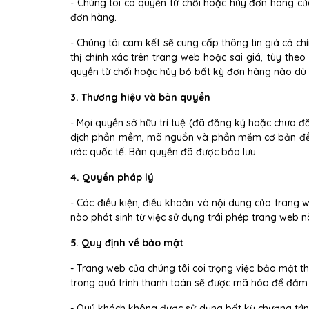
- Chúng tôi có quyền từ chối hoặc hủy đơn hàng của
đơn hàng.
- Chúng tôi cam kết sẽ cung cấp thông tin giá cả ch
thị chính xác trên trang web hoặc sai giá, tùy th
quyền từ chối hoặc hủy bỏ bất kỳ đơn hàng nào dù
3. Thương hiệu và bản quyền
- Mọi quyền sở hữu trí tuệ (đã đăng ký hoặc chưa đă
dịch phần mềm, mã nguồn và phần mềm cơ bản đều l
ước quốc tế. Bản quyền đã được bảo lưu.
4. Quyền pháp lý
- Các điều kiện, điều khoản và nội dung của trang 
nào phát sinh từ việc sử dụng trái phép trang web n
5. Quy định về bảo mật
- Trang web của chúng tôi coi trọng việc bảo mật t
trong quá trình thanh toán sẽ được mã hóa để đảm 
- Quý khách không được sử dụng bất kỳ chương trình