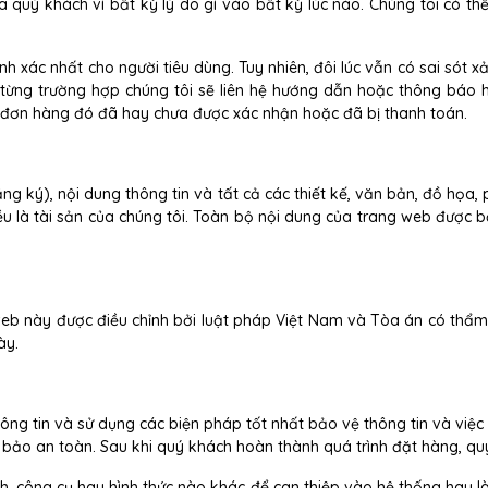
 quý khách vì bất kỳ lý do gì vào bất kỳ lúc nào. Chúng tôi có thể 
ính xác nhất cho người tiêu dùng. Tuy nhiên, đôi lúc vẫn có sai sót 
eo từng trường hợp chúng tôi sẽ liên hệ hướng dẫn hoặc thông bá
 đơn hàng đó đã hay chưa được xác nhận hoặc đã bị thanh toán.
ng ký), nội dung thông tin và tất cả các thiết kế, văn bản, đồ họa
à tài sản của chúng tôi. Toàn bộ nội dung của trang web được b
web này được điều chỉnh bởi luật pháp Việt Nam và Tòa án có thẩm
ày.
hông tin và sử dụng các biện pháp tốt nhất bảo vệ thông tin và việ
bảo an toàn. Sau khi quý khách hoàn thành quá trình đặt hàng, quý
, công cụ hay hình thức nào khác để can thiệp vào hệ thống hay l