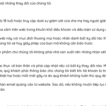
ật những thay đổi của chúng tôi.
hải 18 tuổi hoặc truy cập dưới sự giám sát của cha mẹ hay người gi
ua sắm trên web trong khuôn khổ điều khoản và điều kiện sử dụng 
web này với mục đích thương mại hoặc nhân danh bất kỳ đối tác t
húng tôi sẽ hủy giấy phép của bạn mà không cần báo trước.
n phẩm chứ chúng tôi không phải nhà sản xuất nên những nhận xét h
ác thực về bản thân và phải cập nhật nếu có bất kỳ thay đổi nào. M
 quý khách phải thông báo cho chúng tôi biết khi tài khoản bị tr
g thiệt hại hoặc mất mát gây ra do quý khách không tuân thủ quy đị
nhận email quảng cáo từ website. Sau đó, nếu không muốn tiếp tục 
cáo.