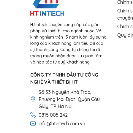
Chính 
Chính 
chuyển
HTintech chuyên cung cấp các giải
Chính s
pháp và thiết bị cho ngành nước. Với
Quy đị
kinh nghiệm trên 15 năm luôn lấy sự hài
lòng của khách hàng làm tiêu chí của
sự thành công. Công ty chúng tôi rất
mong muốn nhận được sự quan tâm
và hợp tác từ quý khách hàng.
CÔNG TY TNHH ĐẦU TƯ CÔNG
NGHỆ VÀ THIẾT BỊ HT
Số 53 Nguyễn Khả Trạc,
Phường Mai Dịch, Quận Cầu
Giấy, TP Hà Nội
0815 005 242
info@htintech.com.vn