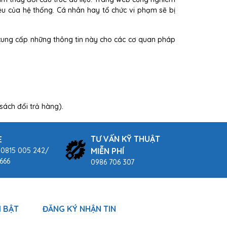
u của hệ thống. Cá nhân hay tổ chức vi phạm sẽ bị
 cung cấp những thông tin này cho các cơ quan pháp
sách đổi trả hàng).
TƯ VẤN KỸ THUẬT
E
MIỄN PHÍ
 0815 005 242/
666
0986 706 307
 BẬT
ĐĂNG KÝ NHẬN TIN