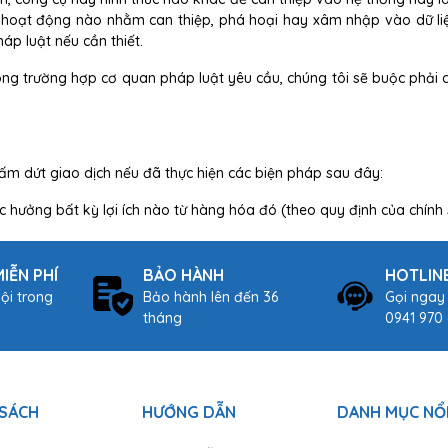
ỳ hoạt động nào nhằm can thiệp, phá hoại hay xâm nhập vào dữ liệ
áp luật nếu cần thiết.
rong trường hợp cơ quan pháp luật yêu cầu, chúng tôi sẽ buộc phải
m dứt giao dịch nếu đã thực hiện các biện pháp sau đây:
 hưởng bất kỳ lợi ích nào từ hàng hóa đó (theo quy định của chính 
IỄN PHÍ
BẢO HÀNH
HOTLIN
ội trong
Bảo hành lên đến 36
Gọi ngay
tháng
0941 970 
 SÁCH
HƯỚNG DẪN
DANH MỤC NỔI