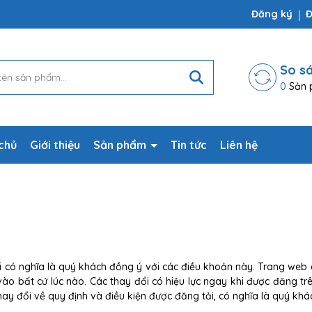
ợp
Đăng ký
Đ
So s
0
Sản 
chủ
Giới thiệu
Sản phẩm
Tin tức
Liên hệ
 có nghĩa là quý khách đồng ý với các điều khoản này. Trang web 
vào bất cứ lúc nào. Các thay đổi có hiệu lực ngay khi được đăng t
hay đổi về quy định và điều kiện được đăng tải, có nghĩa là quý kh