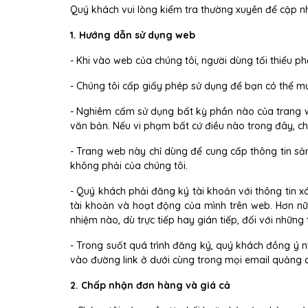
Quý khách vui lòng kiểm tra thường xuyên để cập nh
1. Hướng dẫn sử dụng web
- Khi vào web của chúng tôi, người dùng tối thiểu p
- Chúng tôi cấp giấy phép sử dụng để bạn có thể m
- Nghiêm cấm sử dụng bất kỳ phần nào của trang 
văn bản. Nếu vi phạm bất cứ điều nào trong đây, c
- Trang web này chỉ dùng để cung cấp thông tin sả
không phải của chúng tôi.
- Quý khách phải đăng ký tài khoản với thông tin x
tài khoản và hoạt động của mình trên web. Hơn nữa,
nhiệm nào, dù trực tiếp hay gián tiếp, đối với nhữn
- Trong suốt quá trình đăng ký, quý khách đồng ý 
vào đường link ở dưới cùng trong mọi email quảng 
2. Chấp nhận đơn hàng và giá cả