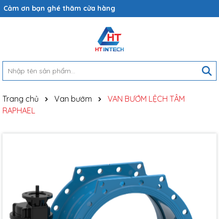
Cảm ơn bạn ghé thăm cửa hàng
Hy vọng bạn sẽ tìm thấy những sản phẩm phù hợp
Trang chủ
Van bướm
VAN BƯỚM LỆCH TÂM
RAPHAEL