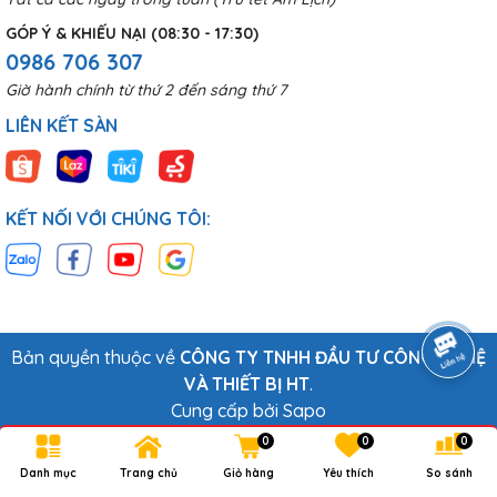
GÓP Ý & KHIẾU NẠI (08:30 - 17:30)
0986 706 307
Giờ hành chính từ thứ 2 đến sáng thứ 7
LIÊN KẾT SÀN
KẾT NỐI VỚI CHÚNG TÔI:
Bản quyền thuộc về
CÔNG TY TNHH ĐẦU TƯ CÔNG NGHỆ
VÀ THIẾT BỊ HT
.
Cung cấp bởi
Sapo
0
0
0
Danh mục
Trang chủ
Giỏ hàng
Yêu thích
So sánh