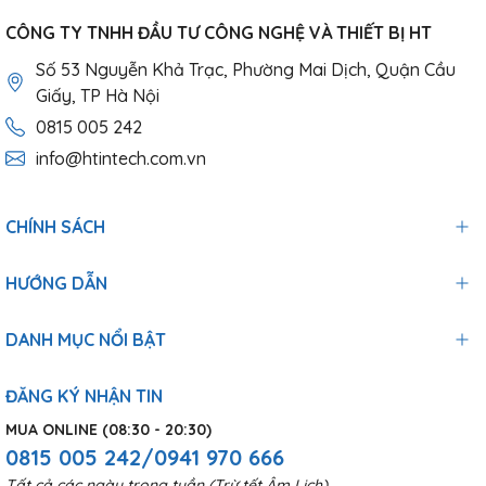
CÔNG TY TNHH ĐẦU TƯ CÔNG NGHỆ VÀ THIẾT BỊ HT
Số 53 Nguyễn Khả Trạc, Phường Mai Dịch, Quận Cầu
Giấy, TP Hà Nội
0815 005 242
info@htintech.com.vn
CHÍNH SÁCH
HƯỚNG DẪN
DANH MỤC NỔI BẬT
ĐĂNG KÝ NHẬN TIN
MUA ONLINE (08:30 - 20:30)
0815 005 242/0941 970 666
Tất cả các ngày trong tuần (Trừ tết Âm Lịch)