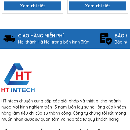
Xem chi tiết
Xem chi tiết
GIAO HÀNG MIỄN PHÍ
BẢO H
Nội thành Hà Nội trong bán kính 3Km
Bảo hàn
HTintech chuyên cung cấp các giải pháp và thiết bị cho ngành
nước. Với kinh nghiệm trên 15 năm luôn lấy sự hài lòng của khách
hàng làm tiêu chí của sự thành công. Công ty chúng tôi rất mong
muốn nhận được sự quan tâm và hợp tác từ quý khách hàng.