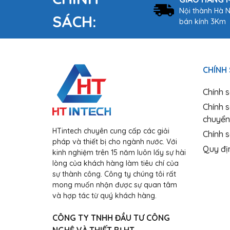
Nội thành Hà N
SÁCH:
bán kính 3Km
CHÍNH
Chính 
Chính 
chuyển
HTintech chuyên cung cấp các giải
Chính s
pháp và thiết bị cho ngành nước. Với
Quy đị
kinh nghiệm trên 15 năm luôn lấy sự hài
lòng của khách hàng làm tiêu chí của
sự thành công. Công ty chúng tôi rất
mong muốn nhận được sự quan tâm
và hợp tác từ quý khách hàng.
CÔNG TY TNHH ĐẦU TƯ CÔNG
NGHỆ VÀ THIẾT BỊ HT