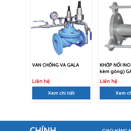
VAN CHỐNG VA GALA
KHỚP NỐI INOX
kèm gông) G
Liên hệ
Liên hệ
Xem chi tiết
Xem ch
CHÍNH
GIAO HÀNG M