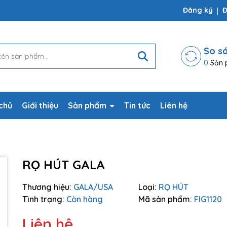
ợp
Đăng ký
Đ
So s
0
Sản 
chủ
Giới thiệu
Sản phẩm
Tin tức
Liên hệ
RỌ HÚT GALA
Mã giảm giá:
Thương hiệu:
GALA/USA
Loại:
RỌ HÚT
Ngày hết hạn:
Tình trạng:
Còn hàng
Mã sản phẩm:
FIG1120
Điều kiện:
Liên hệ