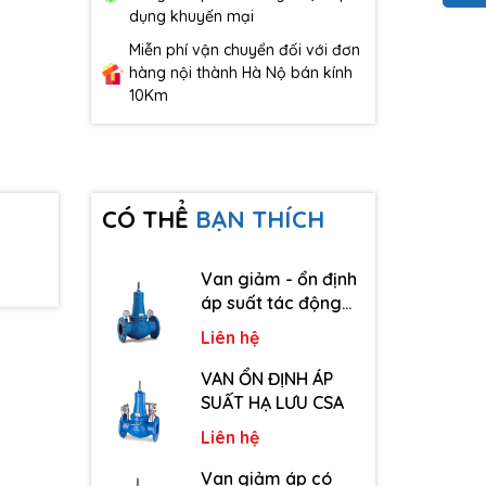
dụng khuyến mại
Miễn phí vận chuyển đối với đơn
hàng nội thành Hà Nộ bán kính
10Km
CÓ THỂ
BẠN THÍCH
Van giảm - ổn định
áp suất tác động
trực tiếp CSA
Liên hệ
VAN ỔN ĐỊNH ÁP
SUẤT HẠ LƯU CSA
Liên hệ
Van giảm áp có