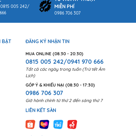
MIỄN PHÍ
 0815 005 242/
666
0986 706 307
 BẬT
ĐĂNG KÝ NHẬN TIN
MUA ONLINE (08:30 - 20:30)
0815 005 242/0941 970 666
Tất cả các ngày trong tuần (Trừ tết Âm
Lịch)
GÓP Ý & KHIẾU NẠI (08:30 - 17:30)
0986 706 307
Giờ hành chính từ thứ 2 đến sáng thứ 7
LIÊN KẾT SÀN