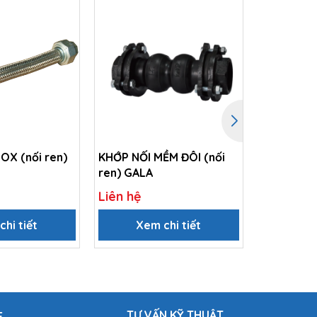
OX (nối ren)
KHỚP NỐI MỀM ĐÔI (nối
KHỚP NỐI 
ren) GALA
bích) GAL
Liên hệ
Liên hệ
hi tiết
Xem chi tiết
Xem
TƯ VẤN KỸ THUẬT
E