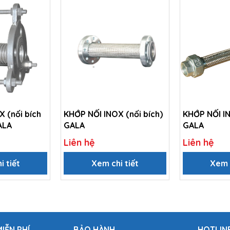
 (nối bích
KHỚP NỐI INOX (nối bích)
KHỚP NỐI IN
ALA
GALA
GALA
Liên hệ
Liên hệ
i tiết
Xem chi tiết
Xem c
IỄN PHÍ
BẢO HÀNH
HOTLIN