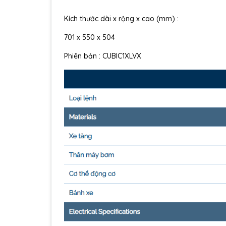
Kích thước dài x rộng x cao (mm) :
701 x 550 x 504
Phiên bản : CUBIC1XLVX