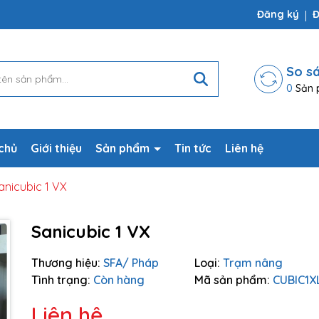
ợp
Đăng ký
Đ
So s
0
Sản 
chủ
Giới thiệu
Sản phẩm
Tin tức
Liên hệ
anicubic 1 VX
Sanicubic 1 VX
Thương hiệu:
SFA/ Pháp
Loại:
Trạm nâng
Tình trạng:
Còn hàng
Mã sản phẩm:
CUBIC1X
Liên hệ