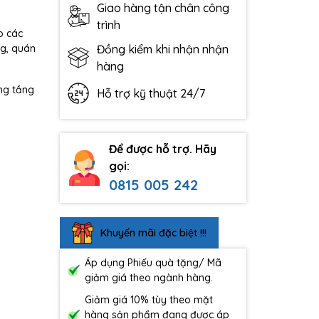
Giao hàng tận chân công
trình
o các
ng, quán
Đồng kiểm khi nhận nhận
hàng
ùng tầng
Hỗ trợ kỹ thuật 24/7
Để được hỗ trợ. Hãy
gọi:
0815 005 242
Khuyến mãi đặc biệt !!!
Áp dụng Phiếu quà tặng/ Mã
giảm giá theo ngành hàng.
Giảm giá 10% tùy theo mặt
hàng sản phẩm đang được áp