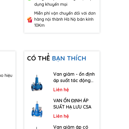
dụng khuyến mại
Miễn phí vận chuyển đối với đơn
hàng nội thành Hà Nộ bán kính
10Km
CÓ THỂ
BẠN THÍCH
Van giảm - ổn định
ho hiệu
áp suất tác động
trực tiếp CSA
Liên hệ
VAN ỔN ĐỊNH ÁP
SUẤT HẠ LƯU CSA
Liên hệ
Van giảm áp có