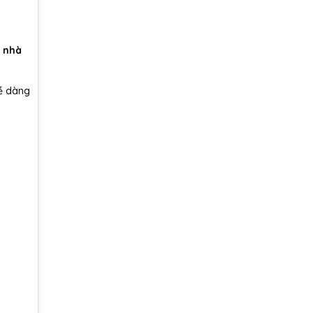
i nhà
dễ dàng
.