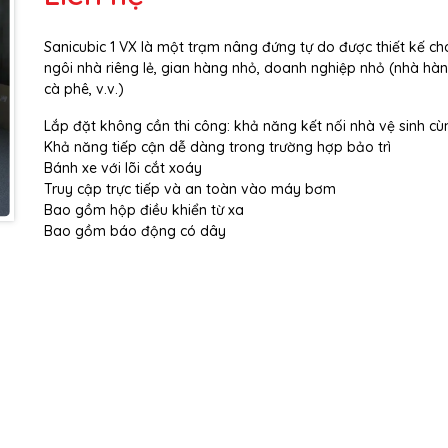
Sanicubic 1 VX là một trạm nâng đứng tự do được thiết kế ch
Mã giảm giá:
ngôi nhà riêng lẻ, gian hàng nhỏ, doanh nghiệp nhỏ (nhà hà
cà phê, v.v.)
Ngày hết hạn:
Lắp đặt không cần thi công: khả năng kết nối nhà vệ sinh c
Điều kiện:
Khả năng tiếp cận dễ dàng trong trường hợp bảo trì
Bánh xe với lõi cắt xoáy
Truy cập trực tiếp và an toàn vào máy bơm
Bao gồm hộp điều khiển từ xa
Bao gồm báo động có dây