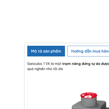
Mô tả sản phẩm
Hướng dẫn mua hàn
Sanicubic 1 VX là một
trạm nâng đứng tự do đượ
quả nghiền nhỏ tối đa.