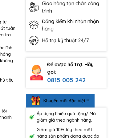
Giao hàng tận chân công
trình
Đồng kiểm khi nhận nhận
g tự
uất tuân
hàng
ểm tra
Hỗ trợ kỹ thuật 24/7
c lĩnh
không
g không
Để được hỗ trợ. Hãy
gọi:
0815 005 242
hủ tiêu
Khuyến mãi đặc biệt !!!
 tới
Áp dụng Phiếu quà tặng/ Mã
 nhanh
giảm giá theo ngành hàng.
Giảm giá 10% tùy theo mặt
hàng sản phẩm đang được áp