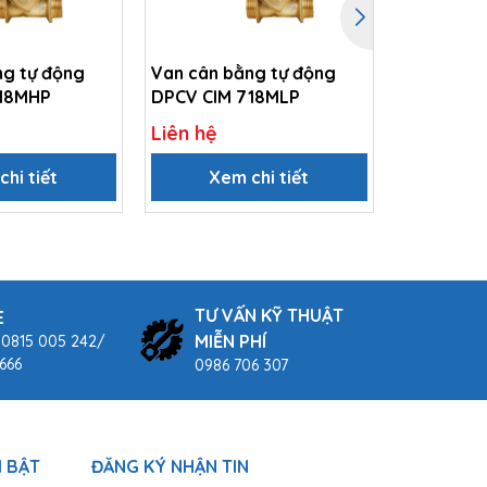
ng tự động
Van cân bằng tự động
Van cân b
718MHP
DPCV CIM 718MLP
DPCV CIM
Liên hệ
Liên hệ
hi tiết
Xem chi tiết
Xem
TƯ VẤN KỸ THUẬT
E
MIỄN PHÍ
 0815 005 242/
666
0986 706 307
 BẬT
ĐĂNG KÝ NHẬN TIN