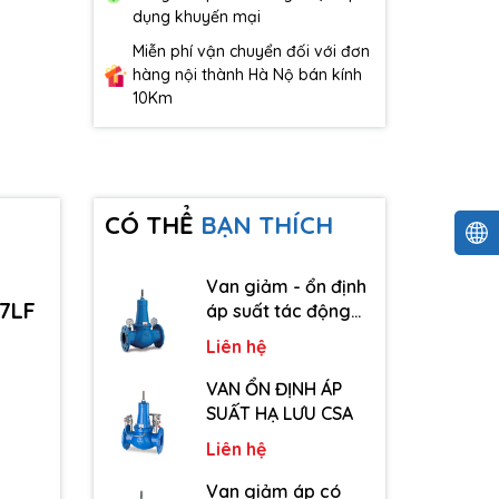
dụng khuyến mại
Miễn phí vận chuyển đối với đơn
hàng nội thành Hà Nộ bán kính
10Km
CÓ THỂ
BẠN THÍCH
Van giảm - ổn định
7LF
áp suất tác động
trực tiếp CSA
Liên hệ
VAN ỔN ĐỊNH ÁP
SUẤT HẠ LƯU CSA
Liên hệ
Van giảm áp có