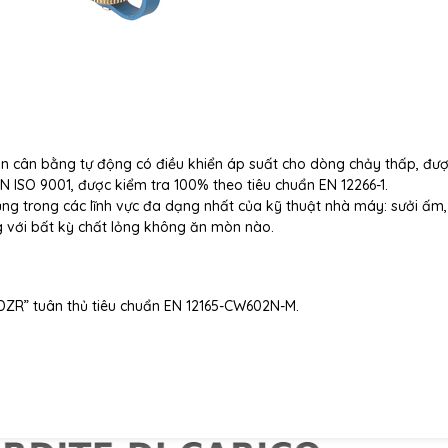
an cân bằng tự động có điều khiển áp suất cho dòng chảy thấp, đư
EN ISO 9001,
được kiểm tra 100% theo tiêu chuẩn EN 12266-1.
ng trong các lĩnh vực đa dạng nhất của kỹ thuật nhà máy: sưởi ấm,
g với bất kỳ chất lỏng không ăn mòn nào.
DZR” tuân thủ tiêu chuẩn EN 12165-CW602N-M.