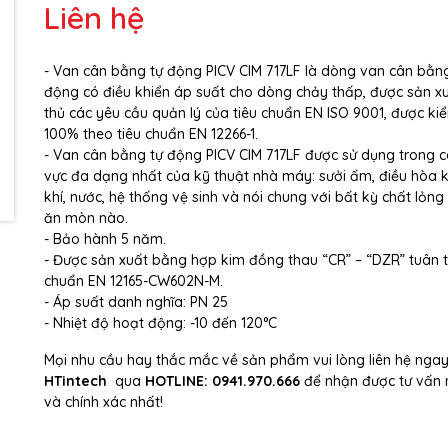
Liên hệ
Ngày hết hạn:
Điều kiện:
- Van cân bằng tự động PICV CIM 717LF là dòng van cân bằn
động có điều khiển áp suất cho dòng chảy thấp, được sản x
thủ các yêu cầu quản lý của tiêu chuẩn EN ISO 9001, được ki
100% theo tiêu chuẩn EN 12266-1.
- Van cân bằng tự động PICV CIM 717LF được sử dụng trong cá
vực đa dạng nhất của kỹ thuật nhà máy: sưởi ấm, điều hòa 
khí, nước, hệ thống vệ sinh và nói chung với bất kỳ chất lỏn
ăn mòn nào.
- Bảo hành 5 năm.
- Được sản xuất bằng hợp kim đồng thau “CR” – “DZR” tuân t
chuẩn EN 12165-CW602N-M.
- Áp suất danh nghĩa: PN 25
- Nhiệt độ hoạt động: -10 đến 120°C
Mọi nhu cầu hay thắc mắc về sản phẩm vui lòng liên hệ ngay
HTintech
qua
HOTLINE:
0941.970.666
để nhận được tư vấn
và chính xác nhất!