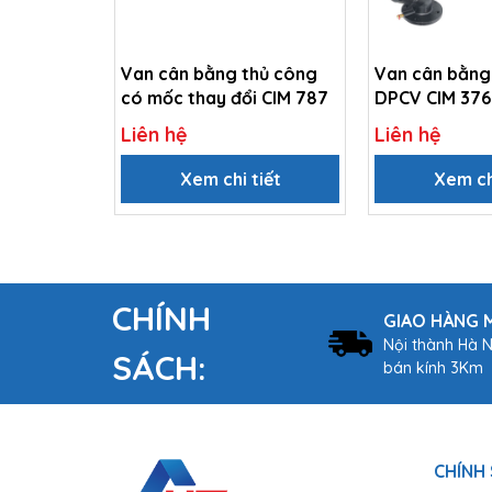
Van cân bằng thủ công
Van cân bằng
có mốc thay đổi CIM 787
DPCV CIM 37
Liên hệ
Liên hệ
Xem chi tiết
Xem ch
CHÍNH
GIAO HÀNG M
Nội thành Hà N
SÁCH:
bán kính 3Km
SƠ ĐỒ ÁP LỰC
CHÍNH