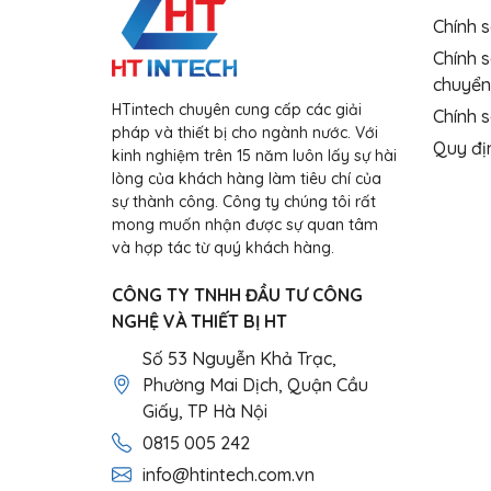
Chính 
Chính 
chuyển
HTintech chuyên cung cấp các giải
Chính s
pháp và thiết bị cho ngành nước. Với
Quy đị
kinh nghiệm trên 15 năm luôn lấy sự hài
lòng của khách hàng làm tiêu chí của
sự thành công. Công ty chúng tôi rất
mong muốn nhận được sự quan tâm
và hợp tác từ quý khách hàng.
CÔNG TY TNHH ĐẦU TƯ CÔNG
NGHỆ VÀ THIẾT BỊ HT
Số 53 Nguyễn Khả Trạc,
Phường Mai Dịch, Quận Cầu
Giấy, TP Hà Nội
0815 005 242
info@htintech.com.vn