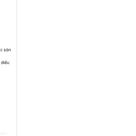
ợc sản
 điều