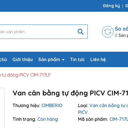
ợp
Đăng ký
Đ
So s
0
Sản 
chủ
Giới thiệu
Sản phẩm
Tin tức
Liên hệ
 tự động PICV CIM-717LF
Van cân bằng tự động PICV CIM-7
Thương hiệu:
CIMBERIO
Loại:
Van cân bằng tự 
PICV
Tình trạng:
Còn hàng
Mã sản phẩm:
CIM-717
Mã giảm giá: