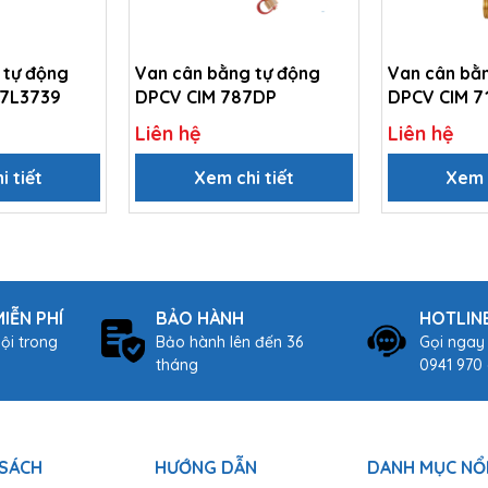
 tự động
Van cân bằng tự động
Van cân bằ
67L3739
DPCV CIM 787DP
DPCV CIM 
Liên hệ
Liên hệ
i tiết
Xem chi tiết
Xem c
IỄN PHÍ
BẢO HÀNH
HOTLIN
ội trong
Bảo hành lên đến 36
Gọi ngay
tháng
0941 970 
 SÁCH
HƯỚNG DẪN
DANH MỤC NỔI