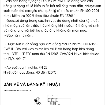
- Van cân bằng tự động DPCV CIM 787DP là dòng van cân
bằng tự động có lỗ biến thiên kết nối ống mao dẫn, đđược sản
xuất tuân thủ các yêu cầu quản lý của tiêu chuẩn EN ISO 9001,
được kiểm tra 100% theo tiêu chuẩn EN 12266-1.
- Được sử dụng trong các lĩnh vực đa dạng nhất của kỹ thuật
nhà máy: sưởi ấm, điều hòa không khí, nước, hệ thống vệ sinh
và nói chung với bất kỳ chất lỏng không ăn mòn nào.
- Bảo hành 5 năm.
- Được sản xuất bằng hợp kim đồng thau tuân thủ EN 12165-
CW511L-DW với kích thước lên tới 1" và bằng hợp kim đồng
thau “CR” – “DZR” tuân thủ EN 12165-CW602N-M với kích thước
từ 1”1/4 đến 2”.
- Áp suất danh nghĩa: PN 25
Nhiệt độ hoạt động: -10 đến 120°C
BẢN VẼ VÀ BẢNG KỸ THUẬT