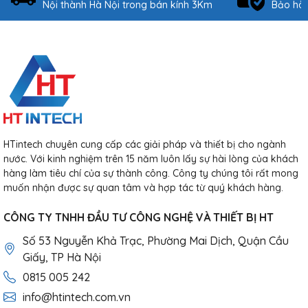
Nội thành Hà Nội trong bán kính 3Km
Bảo hàn
HTintech chuyên cung cấp các giải pháp và thiết bị cho ngành
nước. Với kinh nghiệm trên 15 năm luôn lấy sự hài lòng của khách
hàng làm tiêu chí của sự thành công. Công ty chúng tôi rất mong
muốn nhận được sự quan tâm và hợp tác từ quý khách hàng.
CÔNG TY TNHH ĐẦU TƯ CÔNG NGHỆ VÀ THIẾT BỊ HT
Số 53 Nguyễn Khả Trạc, Phường Mai Dịch, Quận Cầu
Giấy, TP Hà Nội
0815 005 242
info@htintech.com.vn