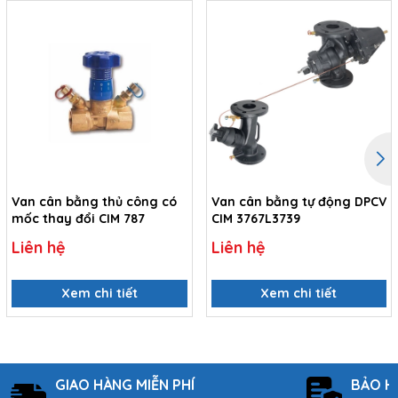
Van cân bằng thủ công có
Van cân bằng tự động DPCV
mốc thay đổi CIM 787
CIM 3767L3739
Liên hệ
Liên hệ
Xem chi tiết
Xem chi tiết
GIAO HÀNG MIỄN PHÍ
BẢO H