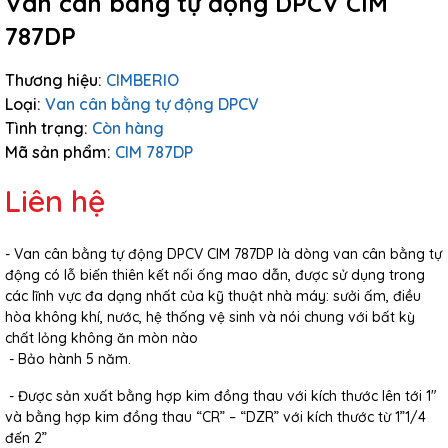
Van cân bằng tự động DPCV CIM
787DP
Thương hiệu:
CIMBERIO
Loại:
Van cân bằng tự động DPCV
Tình trạng:
Còn hàng
Mã sản phẩm:
CIM 787DP
Liên hệ
- Van cân bằng tự động DPCV CIM 787DP là dòng van cân bằng tự
động có lỗ biến thiên kết nối ống mao dẫn, được
sử dụng trong
các lĩnh vực đa dạng nhất của kỹ thuật nhà máy: sưởi ấm, điều
hòa không khí, nước, hệ thống vệ sinh và nói chung với bất kỳ
chất lỏng không ăn mòn nào
- Bảo hành 5 năm.
- Được sản xuất bằng hợp kim đồng thau với kích thước lên tới 1"
và bằng hợp kim đồng thau “CR” – “DZR” với kích thước từ 1”1/4
đến 2”