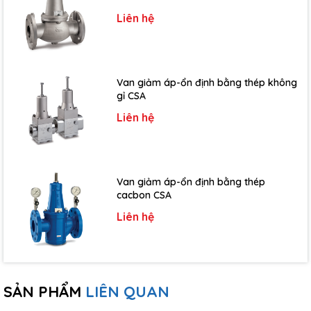
Hotline:
0815 005 242/ 0941 970 666
Liên hệ
Hỗ trợ tư vấn kỹ thuật:
0986 706 307
Fax:
(024) 3791 4807
HTintech - Đồng hành cùng phát triển.
Cam kết hàng chính hãng 100%, đầy đủ CO, CQ, PL, giá cả
Van giảm áp-ổn định bằng thép không
gỉ CSA
cạnh tranh nhất trên thị trường!
Liên hệ
Van giảm áp-ổn định bằng thép
cacbon CSA
Liên hệ
SẢN PHẨM
LIÊN QUAN