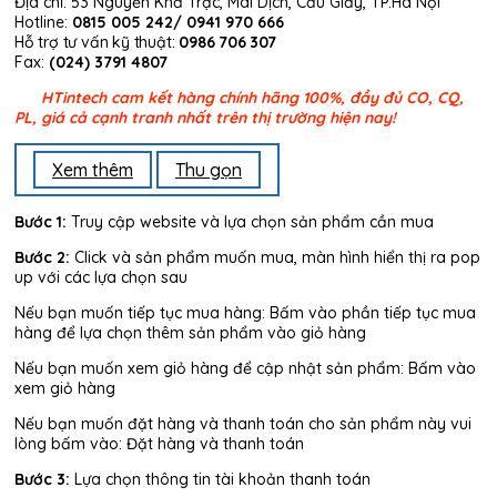
Địa chỉ: 53 Nguyễn Khả Trạc, Mai Dịch, Cầu Giấy, TP.Hà Nội
Hotline:
0815 005 242/ 0941 970 666
Hỗ trợ tư vấn kỹ thuật:
0986 706 307
Fax:
(024) 3791 4807
HTintech cam kết hàng chính hãng 100%, đầy đủ CO, CQ,
PL, giá cả cạnh tranh nhất trên thị trường hiện nay!
Xem thêm
Thu gọn
Bước 1:
Truy cập website và lựa chọn sản phẩm cần mua
Bước 2:
Click và sản phẩm muốn mua, màn hình hiển thị ra pop
up với các lựa chọn sau
Nếu bạn muốn tiếp tục mua hàng: Bấm vào phần tiếp tục mua
hàng để lựa chọn thêm sản phẩm vào giỏ hàng
Nếu bạn muốn xem giỏ hàng để cập nhật sản phẩm: Bấm vào
xem giỏ hàng
Nếu bạn muốn đặt hàng và thanh toán cho sản phẩm này vui
lòng bấm vào: Đặt hàng và thanh toán
Bước 3:
Lựa chọn thông tin tài khoản thanh toán