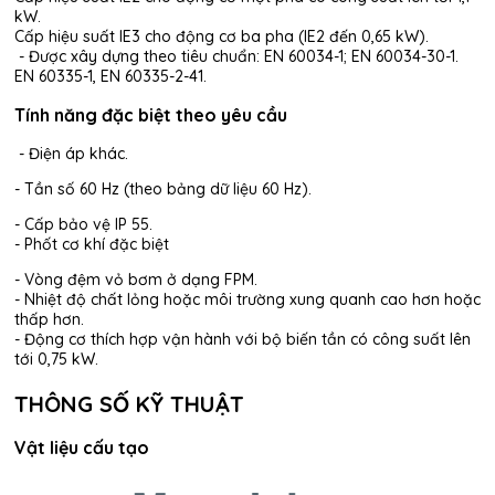
kW.
Cấp hiệu suất IE3 cho động cơ ba pha (IE2 đến 0,65 kW).
- Được xây dựng theo tiêu chuẩn: EN 60034-1; EN 60034-30-1.
EN 60335-1, EN 60335-2-41.
Tính năng đặc biệt theo yêu cầu
- Điện áp khác.
- Tần số 60 Hz (theo bảng dữ liệu 60 Hz).
- Cấp bảo vệ IP 55.
- Phốt cơ khí đặc biệt
- Vòng đệm vỏ bơm ở dạng FPM.
- Nhiệt độ chất lỏng hoặc môi trường xung quanh cao hơn hoặc
thấp hơn.
- Động cơ thích hợp vận hành với bộ biến tần có công suất lên
tới 0,75 kW.
THÔNG SỐ KỸ THUẬT
Vật liệu cấu tạo