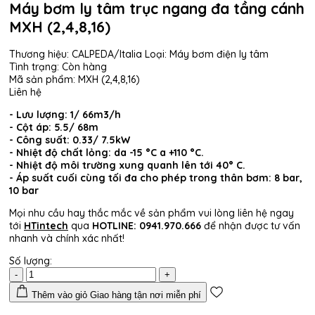
Máy bơm ly tâm trục ngang đa tầng cánh
MXH (2,4,8,16)
Thương hiệu:
CALPEDA/Italia
Loại:
Máy bơm điện ly tâm
Tình trạng:
Còn hàng
Mã sản phẩm:
MXH (2,4,8,16)
Liên hệ
- Lưu lượng: 1/ 66m3/h
- Cột áp: 5.5/ 68m
- Công suất: 0.33/ 7.5kW
- Nhiệt độ chất lỏng: da -15 °C a +110 °C.
- Nhiệt độ môi trường xung quanh lên tới 40° C.
- Áp suất cuối cùng tối đa cho phép trong thân bơm: 8 bar,
10 bar
Mọi nhu cầu hay thắc mắc về sản phẩm vui lòng liên hệ ngay
tới
HTintech
qua
HOTLINE:
0941.970.666
để nhận được tư vấn
nhanh và chính xác nhất!
Số lượng:
-
+
Thêm vào giỏ
Giao hàng tận nơi miễn phí