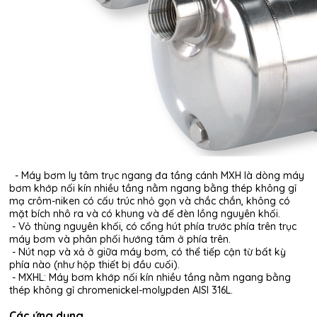
- Máy bơm ly tâm trục ngang đa tầng cánh MXH là dòng máy
bơm khớp nối kín nhiều tầng nằm ngang bằng thép không gỉ
mạ crôm-niken có c
ấu trúc nhỏ gọn và chắc chắn, không có
mặt bích nhô ra và có khung và đế đèn lồng nguyên khối.
- Vỏ thùng nguyên khối, có cổng hút phía trước phía trên trục
máy bơm và phân phối hướng tâm ở phía trên.
- Nút nạp và xả ở giữa máy bơm, có thể tiếp cận từ bất kỳ
phía nào (như hộp thiết bị đầu cuối).
- MXHL: Máy bơm khớp nối kín nhiều tầng nằm ngang bằng
thép không gỉ chromenickel-molypden AISI 316L.
Các ứng dụng