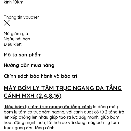
kính 10Km
Thông tin voucher
Mã giảm giá:
Ngày hết hạn:
Điều kiện:
Mô tả sản phẩm
Hướng dẫn mua hàng
Chính sách bảo hành và bảo trì
MÁY BƠM LY TÂM TRỤC NGANG ĐA TẦNG
CÁNH MXH (2,4,8,16)
Máy bơm ly tâm trục ngang đa tầng cánh
là dòng máy
bơm ly tâm có trục nằm ngang, với cánh quạt có từ 2 tầng trở
lên xếp chồng lên nhau giúp tạo ra lực đẩy mạnh, giúp bơm
hoạt động mạnh hơn, tốt hơn so với dòng máy bơm ly tâm
trục ngang đơn tầng cánh.