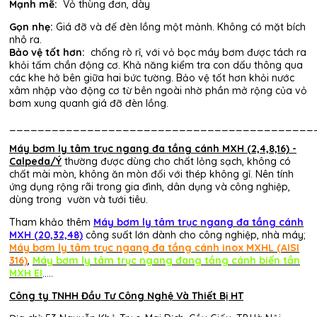
Mạnh mẽ:
Vỏ thùng đơn, dày
Gọn nhẹ:
Giá đỡ và đế đèn lồng một mảnh. Không có mặt bích
nhô ra.
Bảo vệ tốt hơn:
chống rò rỉ, với vỏ bọc máy bơm được tách ra
khỏi tấm chắn động cơ. Khả năng kiểm tra con dấu thông qua
các khe hở bên giữa hai bức tường. Bảo vệ tốt hơn khỏi nước
xâm nhập vào động cơ từ bên ngoài nhờ phần mở rộng của vỏ
bơm xung quanh giá đỡ đèn lồng.
___________________________________________
Máy bơm ly tâm trục ngang đa tầng cánh MXH (2,4,8,16) -
Calpeda/Ý
thường được dùng cho chất lỏng sạch, không có
chất mài mòn, không ăn mòn đối với thép không gỉ. Nên tính
ứng dụng rộng rãi trong gia đình, dân dụng và công nghiệp,
dùng trong vườn và tưới tiêu.
Tham khảo thêm
Máy bơm ly tâm trục ngang đa tầng cánh
MXH (20,32,48)
công suất lớn dành cho công nghiệp, nhà máy;
Máy bơm ly tâm trục ngang đa tầng cánh inox MXHL
(AISI
316)
,
Máy bơm ly tâm trục ngang đang tầng cánh biến tần
MXH EI
.....
Công ty TNHH Đầu Tư Công Nghệ Và Thiết Bị HT