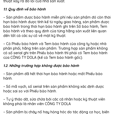
thuật xảy ra do lỗi của nhà sản xuất.
1.1. Quy định về bảo hành
– Sản phẩm được bảo hành miễn phí nếu sản phẩm đó còn thời
hạn bảo hành được tính kể từ ngày giao hàng, sản phẩm được
bảo hành trong thời hạn bảo hành ghi trên Sổ bảo hành, Tem
bảo hành và theo quy định của từng hãng sản xuất liên quan
đến tất cả các sự cố về mặt kỹ thuật.
– Có Phiếu bảo hành và Tem bảo hành của công ty hoặc nhà
phân phối, hãng trên sản phẩm. Trường hợp sản phẩm không
có số serial ghi trên Phiếu bảo hành thì phải có Tem bảo hành
của CÔNG TY DOLA (kể cả Tem bảo hành gốc).
1.2. Những trường hợp không được bảo hành
– Sản phẩm đã hết thời hạn bảo hành hoặc mất Phiếu bảo
hành.
– Số mã vạch, số serial trên sản phẩm không xác định được
hoặc sai so với Phiếu bảo hành.
– Tự ý tháo dỡ, sửa chữa bởi các cá nhân hoặc kỹ thuật viên
không phải là nhân viên CÔNG TY DOLA
– Sản phẩm bị cháy nổ hay hỏng hóc do tác động cơ học, biến