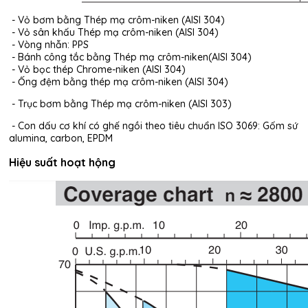
- Vỏ bơm bằng Thép mạ crôm-niken (AISI 304)
- Vỏ sân khấu Thép mạ crôm-niken (AISI 304)
- Vòng nhẫn: PPS
- Bánh công tắc bằng Thép mạ crôm-niken(AISI 304)
- Vỏ bọc thép Chrome-niken (AISI 304)
- Ống đệm bằng thép mạ crôm-niken (AISI 304)
- Trục bơm bằng Thép mạ crôm-niken (AISI 303)
- Con dấu cơ khí có ghế ngồi theo tiêu chuẩn ISO 3069: Gốm sứ
alumina, carbon, EPDM
Hiệu suất hoạt hộng