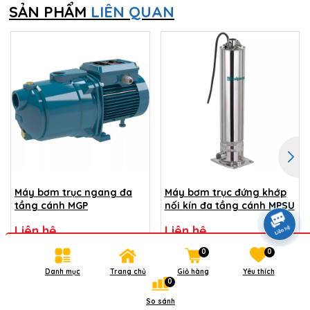
SẢN PHẨM
LIÊN QUAN
Máy bơm trục ngang đa
Máy bơm trục đứng khớp
tầng cánh MGP
nối kín đa tầng cánh MPSU
Liên hệ
Liên hệ
0
0
Xem chi tiết
Xem chi tiết
Danh mục
Trang chủ
Giỏ hàng
Yêu thích
0
So sánh