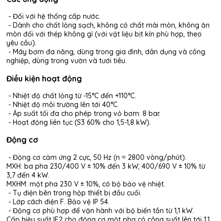
- Đối với hệ thống cấp nước.
- Dành cho chất lỏng sạch, không có chất mài mòn, không ăn
mòn đối với thép không gỉ (với vật liệu bịt kín phù hợp, theo
yêu cầu).
- Máy bơm đa năng, dùng trong gia đình, dân dụng và công
nghiệp, dùng trong vườn và tưới tiêu.
Điều kiện hoạt động
- Nhiệt độ chất lỏng từ -15°C đến +110°C.
- Nhiệt độ môi trường lên tới 40°C.
- Áp suất tối đa cho phép trong vỏ bơm: 8 bar.
- Hoạt động liên tục (S3 60% cho 1,5-1,8 kW).
Động cơ
- Động cơ cảm ứng 2 cực, 50 Hz (n ≈ 2800 vòng/phút).
MXH: ba pha 230/400 V ± 10% đến 3 kW; 400/690 V ± 10% từ
3,7 đến 4 kW.
MXHM: một pha 230 V ± 10%, có bộ bảo vệ nhiệt.
- Tụ điện bên trong hộp thiết bị đầu cuối.
- Lớp cách điện F. Bảo vệ IP 54.
- Động cơ phù hợp để vận hành với bộ biến tần từ 1,1 kW.
Cấp hiệu suất IE2 cho động cơ một pha có công suất lên tới 1,1