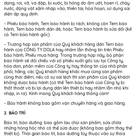
dạng, rơi, vỡ, va đập, bị xước, bị hỏng do ẩm ướt, hoen rỉ, chảy
nước, động vật xâm nhập vào, thiên tai, hỏa hoạn, sử dụng sai
điện áp quy định.
– Phiếu bảo hành, Tem bảo hành bị rách, không còn Tem bảo
hành, Tem bảo hành dán đè, hoặc Tem bảo hành bị sửa đổi (kể
cả Tem bảo hành gốc).
– Trường hợp sản phẩm của Quý khách hàng dán Tem bảo
hành của CÔNG TY DOLA hay nhầm lẫn thông tin trên Phiếu
bảo hành, Phiếu mua hàng: Trong trường hợp này, bộ phận
bảo hành sẽ đối chiếu với số phiếu xuất gốc lưu tại Công ty,
hóa đơn, phần mềm của Công ty hay thông tin của nhà phân
phối, hãng, các Quý khách hàng khác mua cùng sản phẩm
cùng thời điểm, nếu có sự sai lệch thì sản phẩm của Quý khách
không được bảo hành (có thể Tem bảo hành của Công ty bị
thất thoát và bị lợi dụng dán lên thiết bị hay nhầm lẫn nhỏ khi
nhập, in ra). Kính mong Quý khách hàng thông cảm!
– Bảo hành không bao gồm vận chuyển hàng và giao hàng.
2. BẢO TRÌ
Bảo trì, bảo dưỡng: bao gồm lau chùi sản phẩm, sửa chữa
những hỏng hóc nhỏ có thể sửa được (không bao gồm thay thế
thiết bị). Thời gian bảo trì, bảo dưỡng tùy thuộc vào sự thỏa