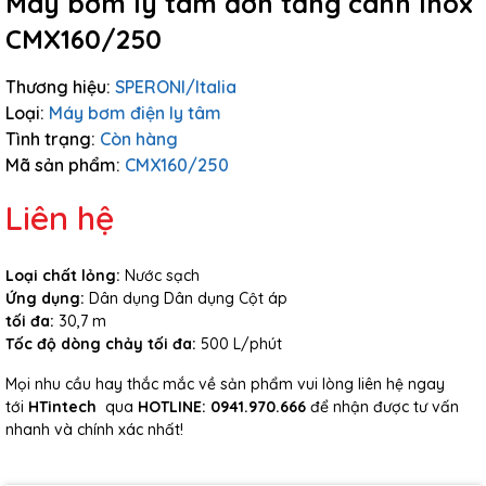
Máy bơm ly tâm đơn tầng cánh Inox
CMX160/250
Thương hiệu:
SPERONI/Italia
Loại:
Máy bơm điện ly tâm
Tình trạng:
Còn hàng
Mã sản phẩm:
CMX160/250
Liên hệ
Loại chất lỏng:
Nước sạch
Ứng dụng:
Dân dụng Dân dụng Cột áp
tối đa:
30,7 m
Tốc độ dòng chảy tối đa:
500 L/phút
Mọi nhu cầu hay thắc mắc về sản phẩm vui lòng liên hệ ngay
tới
HTintech
qua
HOTLINE:
0941.970.666
để nhận được tư vấn
nhanh và chính xác nhất!