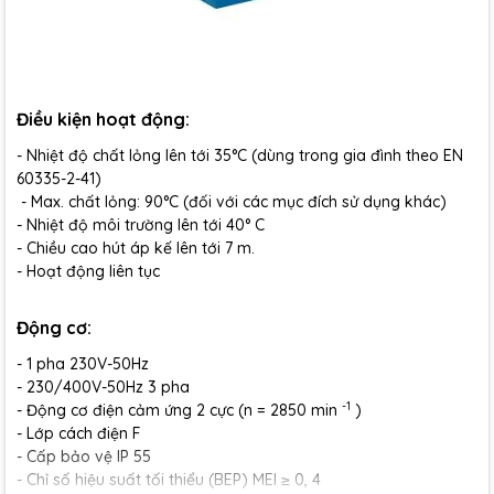
Điều kiện hoạt động:
- Nhiệt độ chất lỏng lên tới 35°C (dùng trong gia đình
theo EN
60335-2-41)
- Max. chất lỏng: 90°C (đối với các mục đích sử dụng khác)
- Nhiệt độ môi trường lên tới 40° C
- Chiều cao hút áp kế lên tới 7 m.
- Hoạt động liên tục
Động cơ:
- 1 pha 230V-50Hz
- 230/400V-50Hz 3 pha
-1
- Động cơ điện cảm ứng 2 cực (n = 2850 min
)
- Lớp cách điện F
- Cấp bảo vệ IP 55
- Chỉ số hiệu suất tối thiểu (BEP) MEI ≥ 0, 4