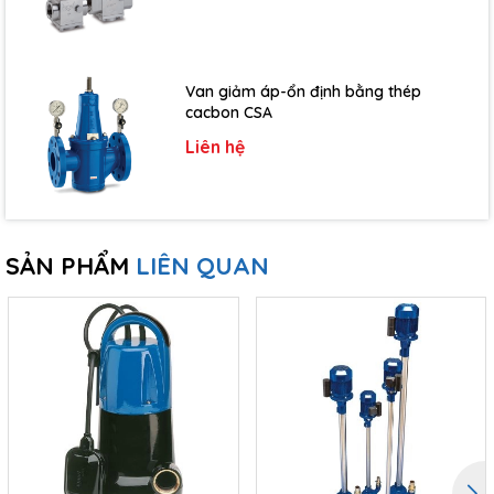
Công Ty TNHH Đầu tư công nghệ và thiết bị HT
là đơn vị phân phối chính thức các sản phẩm của
Speroni/Italia như
Máy bơm ly tâm
,
Máy bơm tăng áp tự
Van giảm áp-ổn định bằng thép
động
,
Máy bơm chìm nước thải
,
Máy bơm lưu lượng
...v..v....
cacbon CSA
Quý khách hàng cần thông tin chi tiết về sản phẩm, vui lòng
Liên hệ
liên hệ trực tiếp với chúng tôi. Chúng tôi cam kết sẽ phản hồi
yêu cầu của Quý công ty trong thời gian ngắn nhất.
Công ty TNHH Đầu Tư Công Nghệ Và Thiết Bị HT
SẢN PHẨM
LIÊN QUAN
Địa chỉ: 53 Nguyễn Khả Trạc, Mai Dịch, Cầu Giấy, TP.Hà Nội
Hotline:
0815 005 242/ 0941 970 666
Hỗ trợ tư vấn kỹ thuật:
0986 706 307
Fax:
(024) 3791 4807
Email:
info@htintech.com.vn