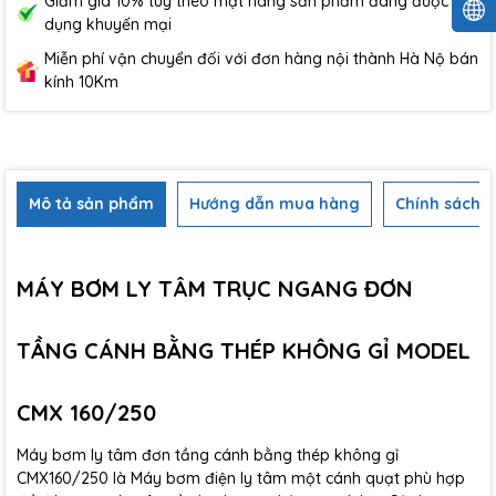
Giảm giá 10% tùy theo mặt hàng sản phẩm đang được áp
dụng khuyến mại
Miễn phí vận chuyển đối với đơn hàng nội thành Hà Nộ bán
kính 10Km
Mô tả sản phẩm
Hướng dẫn mua hàng
Chính sách b
MÁY BƠM LY TÂM TRỤC NGANG ĐƠN
TẦNG CÁNH BẰNG THÉP KHÔNG GỈ MODEL
CMX 160/250
Máy bơm ly tâm đơn tầng cánh bằng thép không gỉ
CMX160/250 là Máy bơm điện ly tâm một cánh quạt phù hợp