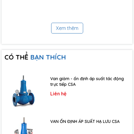
Vật liệu:
- Thân bơm: Thép không gỉ AISI 304
- Giá đỡ động cơ: Nhôm
Xem thêm
- Cánh quạt: Thép không gỉ AISI 304
- Trục động cơ: Thép không gỉ AISI 304
- Phốt cơ khí: Silicon/Graphite/EPDM
CÓ THỂ
BẠN THÍCH
THÔNG SỐ KỸ THUẬT
Van giảm - ổn định áp suất tác động
trực tiếp CSA
Liên hệ
VAN ỔN ĐỊNH ÁP SUẤT HẠ LƯU CSA