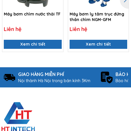
Máy bơm chìm nước thải TF
Máy bơm ly tâm trục đứng
thân chìm NGM-GFM
Liên hệ
Liên hệ
Xem chi tiết
Xem chi tiết
GIAO HÀNG MIỄN PHÍ
BẢO H
Nội thành Hà Nội trong bán kính 3Km
Bảo hàn