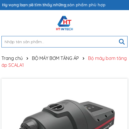
Hy vọng bạn sẽ tìm thấy những sản phẩm phù hợp
Trang chủ
BỘ MÁY BƠM TĂNG ÁP
Bộ máy bơm tăng
áp SCALA1