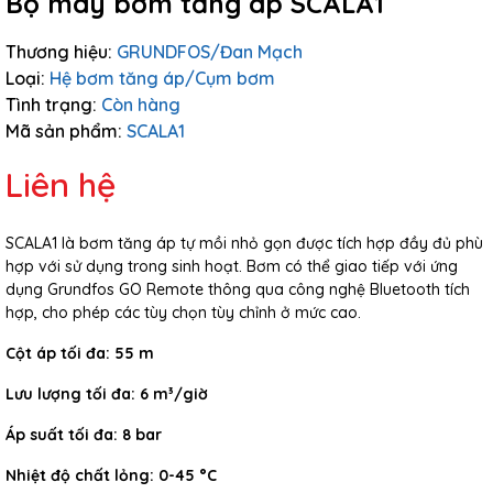
Bộ máy bơm tăng áp SCALA1
Thương hiệu:
GRUNDFOS/Đan Mạch
Loại:
Hệ bơm tăng áp/Cụm bơm
Tình trạng:
Còn hàng
Mã sản phẩm:
SCALA1
Liên hệ
SCALA1 là bơm tăng áp tự mồi nhỏ gọn được tích hợp đầy đủ phù
hợp với sử dụng trong sinh hoạt. Bơm có thể giao tiếp với ứng
dụng Grundfos GO Remote thông qua công nghệ Bluetooth tích
hợp, cho phép các tùy chọn tùy chỉnh ở mức cao.
Cột áp tối đa: 55 m
Lưu lượng tối đa: 6 m³/giờ
Áp suất tối đa: 8 bar
Nhiệt độ chất lỏng: 0-45 °C