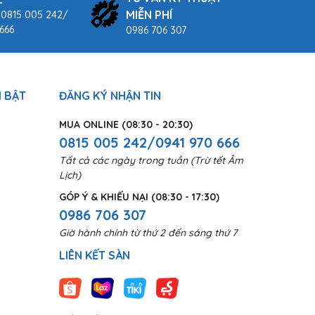
MIỄN PHÍ
 0815 005 242/
666
0986 706 307
 BẬT
ĐĂNG KÝ NHẬN TIN
MUA ONLINE (08:30 - 20:30)
0815 005 242/0941 970 666
Tất cả các ngày trong tuần (Trừ tết Âm
Lịch)
GÓP Ý & KHIẾU NẠI (08:30 - 17:30)
0986 706 307
Giờ hành chính từ thứ 2 đến sáng thứ 7
LIÊN KẾT SÀN