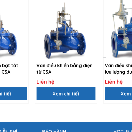
n bật tắt
Van điều khiển bằng điện
Van điều kh
n CSA
từ CSA
lưu lượng d
Liên hệ
Liên hệ
i tiết
Xem chi tiết
Xem c
IỄN PHÍ
BẢO HÀNH
HOTLIN