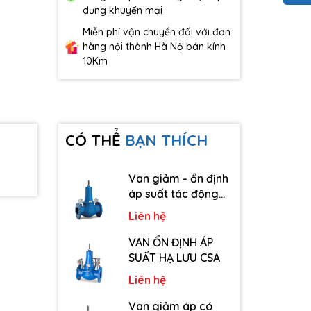
dụng khuyến mại
Miễn phí vận chuyển đối với đơn
hàng nội thành Hà Nộ bán kính
10Km
CÓ THỂ
BẠN THÍCH
Van giảm - ổn định
áp suất tác động
trực tiếp CSA
Liên hệ
VAN ỔN ĐỊNH ÁP
SUẤT HẠ LƯU CSA
Liên hệ
Van giảm áp có