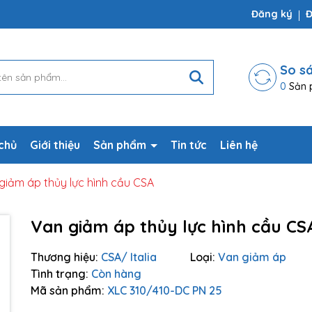
ợp
Đăng ký
Đ
So s
0
Sản 
chủ
Giới thiệu
Sản phẩm
Tin tức
Liên hệ
giảm áp thủy lực hình cầu CSA
Van giảm áp thủy lực hình cầu CS
Mã giảm giá:
Thương hiệu:
CSA/ Italia
Loại:
Van giảm áp
Ngày hết hạn:
Tình trạng:
Còn hàng
Mã sản phẩm:
XLC 310/410-DC PN 25
Điều kiện: