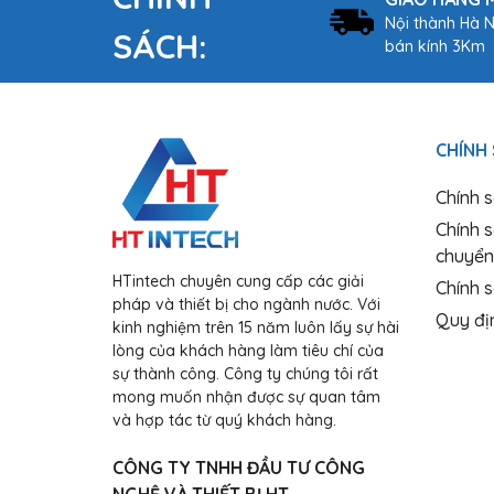
Nội thành Hà N
SÁCH:
bán kính 3Km
CHÍNH
Chính 
Chính 
chuyển
HTintech chuyên cung cấp các giải
Chính s
pháp và thiết bị cho ngành nước. Với
Quy đị
kinh nghiệm trên 15 năm luôn lấy sự hài
lòng của khách hàng làm tiêu chí của
sự thành công. Công ty chúng tôi rất
mong muốn nhận được sự quan tâm
và hợp tác từ quý khách hàng.
CÔNG TY TNHH ĐẦU TƯ CÔNG
NGHỆ VÀ THIẾT BỊ HT