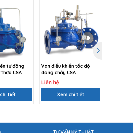
iển tự động
Van điều khiển tốc độ
Van điều 
ư thừa CSA
dòng chảy CSA
CSA
Liên hệ
Liên hệ
hi tiết
Xem chi tiết
Xem
TƯ VẤN KỸ THUẬT
E