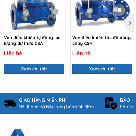
Van điều khiển tự động lưu
Van điều khiển tốc độ dòng
lượng dư thừa CSA
chảy CSA
Liên hệ
Liên hệ
Xem chi tiết
Xem chi tiết
GIAO HÀNG MIỄN PHÍ
BẢO H
Nội thành Hà Nội trong bán kính 3Km
Bảo hàn