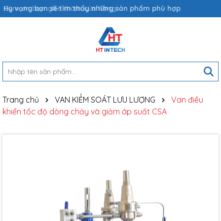
Hy vọng bạn sẽ tìm thấy những sản phẩm phù hợp
Trang chủ
VAN KIỂM SOÁT LƯU LƯỢNG
Van điều
khiển tốc độ dòng chảy và giảm áp suất CSA