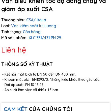
Van điều khiển tốc độ dòng chảy và
giảm áp suất CSA
Thương hiệu:
CSA/ Italia
Loại:
Van kiểm soát lưu lượng
Tình trạng:
Còn hàng
Mã sản phẩm:
XLC 331/431 PN 25
Liên hệ
THÔNG SỐ KỸ THUẬT
- Kết nối: mặt bích từ DN 50 đến DN 400 mm.
- Khoan mặt bích: EN1092/2. Những kiểu khác theo yêu cầu.
- Dải áp suất: PN 10-16-25.
- Áp suất làm việc tối thiểu: 1,5 bar.
CAM KẾT
CỦA CHÚNG TÔI