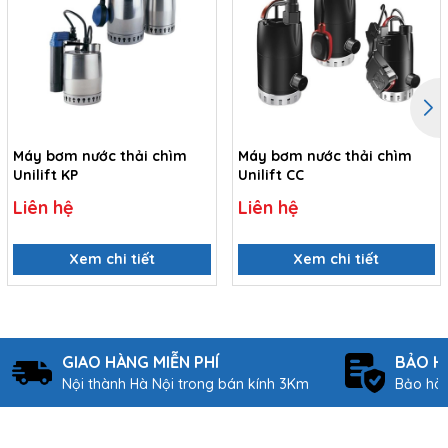
Máy bơm nước thải chìm
Máy bơm nước thải chìm
Unilift KP
Unilift CC
Liên hệ
Liên hệ
Xem chi tiết
Xem chi tiết
GIAO HÀNG MIỄN PHÍ
BẢO H
Nội thành Hà Nội trong bán kính 3Km
Bảo hàn