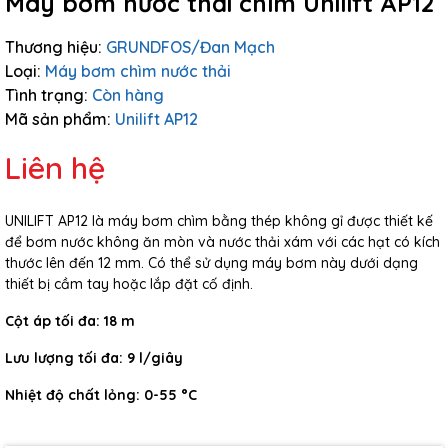
Máy bơm nước thải chìm Unilift AP12
Thương hiệu:
GRUNDFOS/Đan Mạch
Loại:
Máy bơm chìm nước thải
Tình trạng:
Còn hàng
Mã sản phẩm:
Unilift AP12
Liên hệ
UNILIFT AP12 là máy bơm chìm bằng thép không gỉ được thiết kế
để bơm nước không ăn mòn và nước thải xám với các hạt có kích
thước lên đến 12 mm. Có thể sử dụng máy bơm này dưới dạng
thiết bị cầm tay hoặc lắp đặt cố định.
Cột áp tối đa:
18 m
Lưu lượng tối đa: 9
l/giây
Nhiệt độ chất lỏng:
0-55 °C