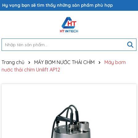
Hy vọng bạn sẽ tìm thấy những sản phẩm phù hợp
Trang chủ
MÁY BƠM NƯỚC THẢI CHÌM
Máy bơm
nước thải chìm Unilift AP12