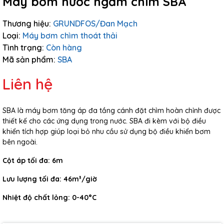
Máy bơm nước ngầm chìm SBA
Thương hiệu:
GRUNDFOS/Đan Mạch
Loại:
Máy bơm chìm thoát thải
Tình trạng:
Còn hàng
Mã sản phẩm:
SBA
Liên hệ
SBA là máy bơm tăng áp đa tầng cánh đặt chìm hoàn chỉnh được
thiết kế cho các ứng dụng trong nước. SBA đi kèm với bộ điều
khiển tích hợp giúp loại bỏ nhu cầu sử dụng bộ điều khiển bơm
bên ngoài.
Cột áp tối đa:
6m
Lưu lượng tối đa:
46m³/giờ
Nhiệt độ chất lỏng:
0-40°C