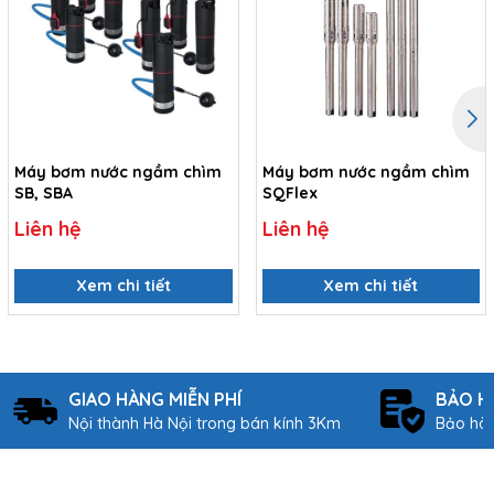
Máy bơm nước ngầm chìm
Máy bơm nước ngầm chìm
SB, SBA
SQFlex
Liên hệ
Liên hệ
Xem chi tiết
Xem chi tiết
GIAO HÀNG MIỄN PHÍ
BẢO H
Nội thành Hà Nội trong bán kính 3Km
Bảo hàn