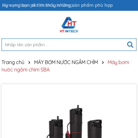
Hy vọng bạn sẽ tìm thấy những sản phẩm phù hợp
Trang chủ
MÁY BƠM NƯỚC NGẦM CHÌM
Máy bơm
nước ngầm chìm SBA