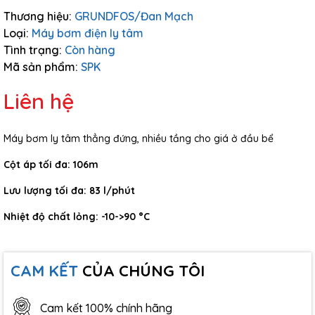
Thương hiệu:
GRUNDFOS/Đan Mạch
Loại:
Máy bơm điện ly tâm
Tình trạng:
Còn hàng
Mã sản phẩm:
SPK
Liên hệ
Máy bơm ly tâm thẳng đứng, nhiều tầng cho giá ở đầu bể
Cột áp tối đa:
106m
Lưu lượng tối đa:
83 l/phút
Nhiệt độ chất lỏng:
-10->90 °C
CAM KẾT
CỦA CHÚNG TÔI
Cam kết 100% chính hãng