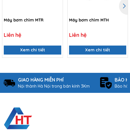
Máy bơm chìm MTR
Máy bơm chìm MTH
Liên hệ
Liên hệ
Xem chi tiết
Xem chi tiết
GIAO HÀNG MIỄN PHÍ
BẢO H
Nội thành Hà Nội trong bán kính 3Km
Bảo hàn