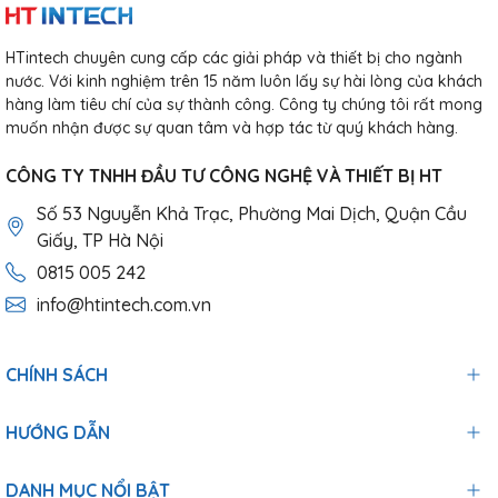
HTintech chuyên cung cấp các giải pháp và thiết bị cho ngành
nước. Với kinh nghiệm trên 15 năm luôn lấy sự hài lòng của khách
hàng làm tiêu chí của sự thành công. Công ty chúng tôi rất mong
muốn nhận được sự quan tâm và hợp tác từ quý khách hàng.
CÔNG TY TNHH ĐẦU TƯ CÔNG NGHỆ VÀ THIẾT BỊ HT
Số 53 Nguyễn Khả Trạc, Phường Mai Dịch, Quận Cầu
Giấy, TP Hà Nội
0815 005 242
info@htintech.com.vn
CHÍNH SÁCH
HƯỚNG DẪN
DANH MỤC NỔI BẬT