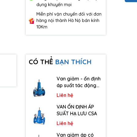
dụng khuyến mại
Miễn phí vận chuyển đối với đơn
hàng nội thành Hà Nộ bán kính
10Km
CÓ THỂ
BẠN THÍCH
Van giảm - ổn định
áp suất tác động
trực tiếp CSA
Liên hệ
VAN ỔN ĐỊNH ÁP
SUẤT HẠ LƯU CSA
Liên hệ
Van giảm áp có