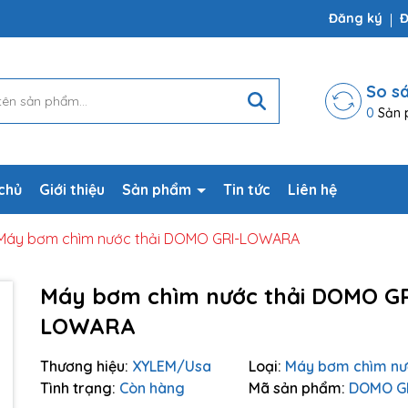
ợp
Đăng ký
Đ
So s
0
Sản 
chủ
Giới thiệu
Sản phẩm
Tin tức
Liên hệ
Máy bơm chìm nước thải DOMO GRI-LOWARA
Máy bơm chìm nước thải DOMO GR
Mã giảm giá:
LOWARA
Ngày hết hạn:
Thương hiệu:
XYLEM/Usa
Loại:
Máy bơm chìm nư
Tình trạng:
Còn hàng
Mã sản phẩm:
DOMO G
Điều kiện: