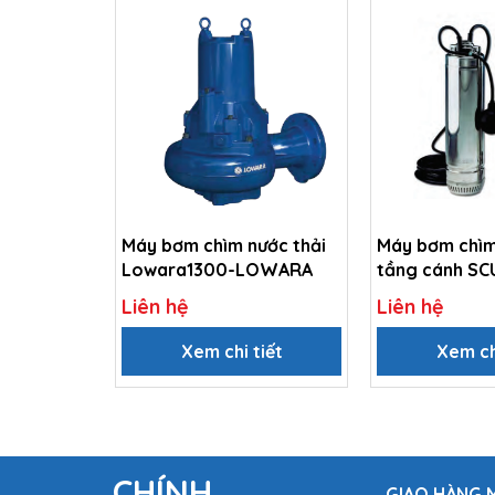
Máy bơm chìm nước thải
Máy bơm chìm
Lowara1300-LOWARA
tầng cánh SC
LOWARA
Liên hệ
Liên hệ
Xem chi tiết
Xem ch
CHÍNH
GIAO HÀNG M