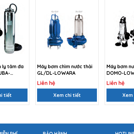
 ly tâm đa
Máy bơm chìm nước thải
Máy bơm nư
UBA-
GL/DL-LOWARA
DOMO-LO
Liên hệ
Liên hệ
i tiết
Xem chi tiết
Xem c
IỄN PHÍ
BẢO HÀNH
HOTLIN