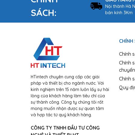
Nội thành Hà N
SÁCH:
bán kính 3Km
CHÍNH
Chính 
Chính 
chuyển
HTintech chuyên cung cấp các giải
Chính s
pháp và thiết bị cho ngành nước. Với
Quy đị
kinh nghiệm trên 15 năm luôn lấy sự hài
lòng của khách hàng làm tiêu chí của
sự thành công. Công ty chúng tôi rất
mong muốn nhận được sự quan tâm
và hợp tác từ quý khách hàng.
CÔNG TY TNHH ĐẦU TƯ CÔNG
NGHỆ VÀ THIẾT BỊ HT