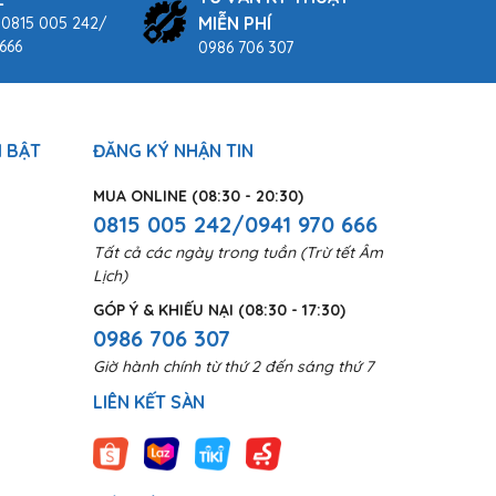
MIỄN PHÍ
 0815 005 242/
666
0986 706 307
 BẬT
ĐĂNG KÝ NHẬN TIN
MUA ONLINE (08:30 - 20:30)
0815 005 242/0941 970 666
Tất cả các ngày trong tuần (Trừ tết Âm
Lịch)
GÓP Ý & KHIẾU NẠI (08:30 - 17:30)
0986 706 307
Giờ hành chính từ thứ 2 đến sáng thứ 7
LIÊN KẾT SÀN